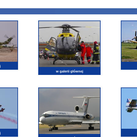
j
w galerii głównej
j