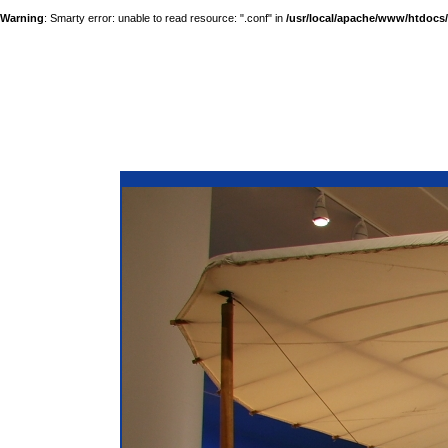
Warning
: Smarty error: unable to read resource: ".conf" in
/usr/local/apache/www/htdocs/a