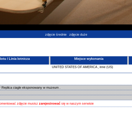
zdjęcie średnie
zdjęcie duże
tu / Linia lotnicza
Miejsce wykonania
UNITED STATES OF AMERICA
,
inne (US)
er Replica ciagle eksponowany w muzeum .
omentować zdjęcie musisz
zarejestrować
się w naszym serwisie