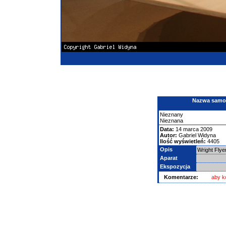
Nazwa samolo
Nieznany
Nieznana
Data:
14 marca 2009
Autor:
Gabriel Widyna
Ilość wyświetleń:
4405
Opis
Wright Fly
Aparat
Ekspozycja
Komentarze:
aby k