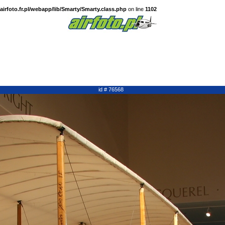
irfoto.fr.pl/webapp/lib/Smarty/Smarty.class.php
on line
1102
id # 76568