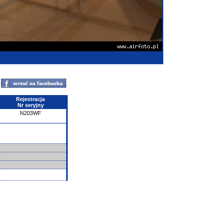
Rejestracja
Nr seryjny
N203WF