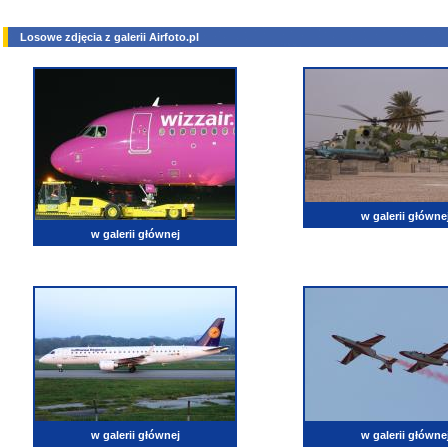
Losowe zdjęcia z galerii Airfoto.pl
w galerii główne
w galerii głównej
w galerii głównej
w galerii główne