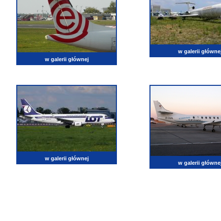
w galerii główne
w galerii głównej
w galerii głównej
w galerii główne
lotnictwo, zdjęcia lotnicze, fotografia, pasja, lotnisko, klub miłoników lotnictwa, balony, samol