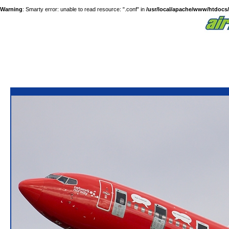
Warning
: Smarty error: unable to read resource: ".conf" in
/usr/local/apache/www/htdocs/a