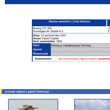
Nazwa samolotu / Linia lotnicza
Boeing
737
300
Norwegian Air Shuttle A.S.
C
Data:
14 października 2007
Autor:
Paweł Cieplak
Ilość wyświetleń:
3956
Opis
Pierwszy zwingletowany Norweg
Aparat
Ekspozycja
Komentarze:
aby komentować zdjęcie musisz
zarejest
Losowe zdjęcia z galerii Airfoto.pl