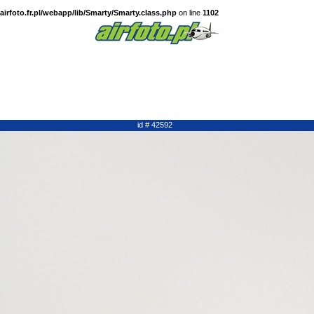
irfoto.fr.pl/webapp/lib/Smarty/Smarty.class.php
on line
1102
id # 42592