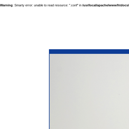
Warning
: Smarty error: unable to read resource: ".conf" in
/usr/local/apache/www/htdocs/a