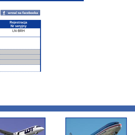
Rejestracja
Nr seryjny
LN-BRH