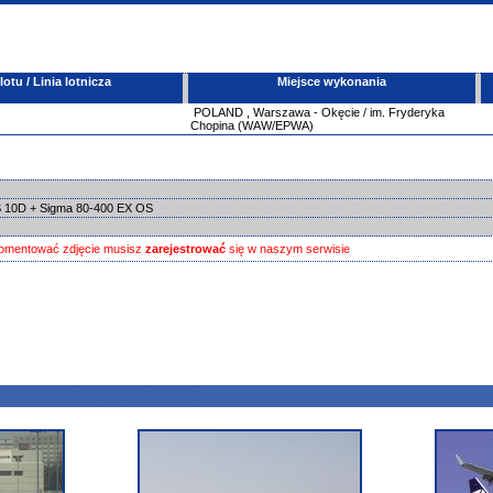
tu / Linia lotnicza
Miejsce wykonania
POLAND
,
Warszawa - Okęcie / im. Fryderyka
Chopina (WAW/EPWA)
 10D + Sigma 80-400 EX OS
omentować zdjęcie musisz
zarejestrować
się w naszym serwisie