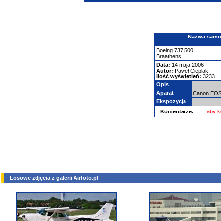
Nazwa samolo
Boeing
737
500
Braathens
Data:
14 maja 2006
Autor:
Paweł Cieplak
Ilość wyświetleń:
3233
Opis
Aparat
Canon EOS
Ekspozycja
Komentarze:
aby k
Losowe zdjęcia z galerii Airfoto.pl