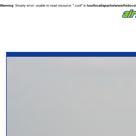
Warning
: Smarty error: unable to read resource: ".conf" in
/usr/local/apache/www/htdocs/a