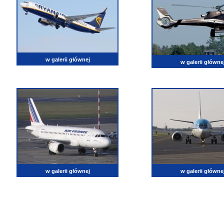
w galerii głównej
w galerii główne
w galerii głównej
w galerii główne
lotnictwo, zdjęcia lotnicze, fotografia, pasja, lotnisko, klub miłoników lotnictwa, balony, samol