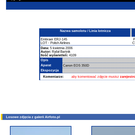
Nazwa samolotu / Linia lotnicza
Embraer
ERJ-145
LOT - Polish Airlines
C
Data:
5 kwietnia 2006
Autor:
Rafał Bartnik
Ilość wyświetleń:
4109
Opis
Aparat
Canon EOS 350D
Ekspozycja
Komentarze:
aby komentować zdjęcie musisz
zarejest
Losowe zdjęcia z galerii Airfoto.pl