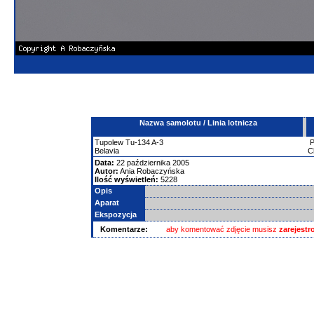
Nazwa samolotu / Linia lotnicza
Tupolew
Tu-134
A-3
Belavia
C
Data:
22 października 2005
Autor:
Ania Robaczyńska
Ilość wyświetleń:
5228
Opis
Aparat
Ekspozycja
Komentarze:
aby komentować zdjęcie musisz
zarejest