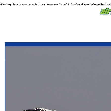
Warning
: Smarty error: unable to read resource: ".conf" in
/usr/local/apache/www/htdocs/a