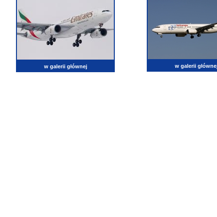
w galerii główne
w galerii głównej
lotnictwo, zdjęcia lotnicze, fotografia, pasja, lotnisko, klub miłoników lotnictwa, balony, samol