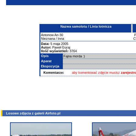
Nazwa samolotu / Linia lotnicza
Antonow
An-30
Nieznana / Inna
C
Data:
5 maja 2005
Autor:
Paweł Guraj
Ilość wyświetleń:
3764
Opis
Fajna morda :)
Aparat
Ekspozycja
Komentarze:
aby komentować zdjęcie musisz
zarejest
Losowe zdjęcia z galerii Airfoto.pl