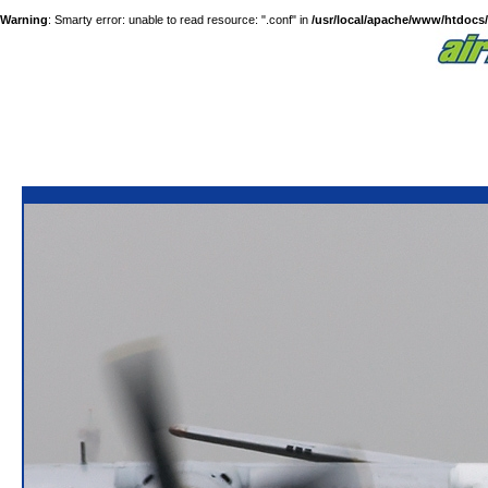
Warning
: Smarty error: unable to read resource: ".conf" in
/usr/local/apache/www/htdocs/a