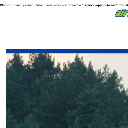
Warning
: Smarty error: unable to read resource: ".conf" in
/usr/local/apache/www/htdocs/a