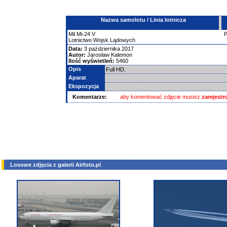
Nazwa samolotu / Linia lotnicza
Mil
Mi-24
V
Lotnictwo Wojsk Lądowych
Data:
3 października 2017
Autor:
Jarosław Kalemon
Ilość wyświetleń:
5460
Opis
Full HD.
Aparat
Ekspozycja
Komentarze:
aby komentować zdjęcie musisz
zarejest
Losowe zdjęcia z galerii Airfoto.pl