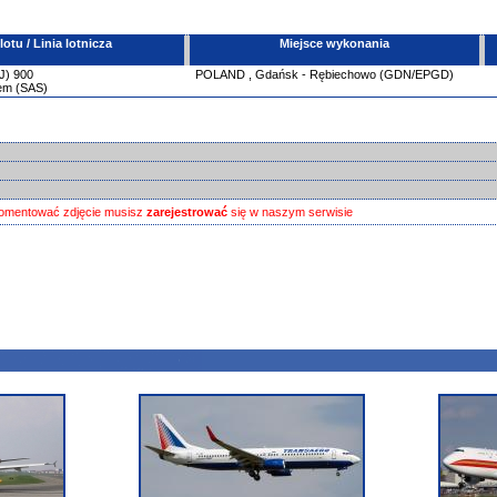
tu / Linia lotnicza
Miejsce wykonania
J)
900
POLAND
,
Gdańsk - Rębiechowo (GDN/EPGD)
tem (SAS)
omentować zdjęcie musisz
zarejestrować
się w naszym serwisie