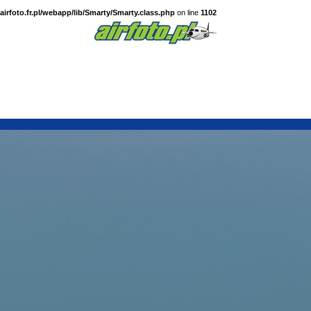
irfoto.fr.pl/webapp/lib/Smarty/Smarty.class.php
on line
1102