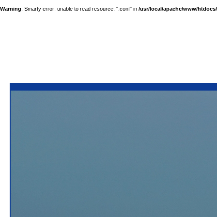
Warning
: Smarty error: unable to read resource: ".conf" in
/usr/local/apache/www/htdocs/a