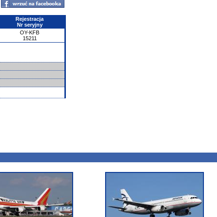
Rejestracja
Nr seryjny
OY-KFB
15211