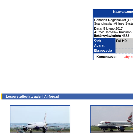
Nazwa samolo
Canadair
Regional Jet (CR
Scandinavian Airlines Sys
Data:
5 lutego 2017
Autor:
Jarosław Kalemon
Ilość wyświetleń:
4633
Opis
Full HD.
Aparat
Ekspozycja
Komentarze:
aby k
Losowe zdjęcia z galerii Airfoto.pl