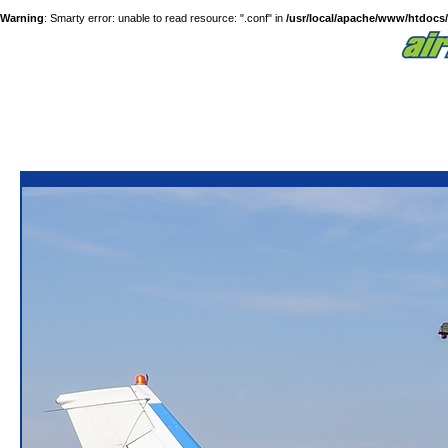
Warning
: Smarty error: unable to read resource: ".conf" in
/usr/local/apache/www/htdocs/a