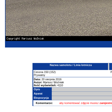
Nazwa samolotu / Linia lotnicza
Cessna
150
(152)
Prywatny
Data:
20 sierpnia 2016
Autor:
Mariusz Woźniak
Ilość wyświetleń:
4110
Opis
Aparat
Ekspozycja
Komentarze:
aby komentować zdjęcie musisz
zarejest