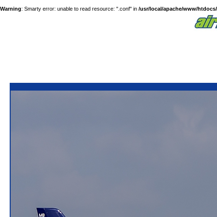
Warning
: Smarty error: unable to read resource: ".conf" in
/usr/local/apache/www/htdocs/a