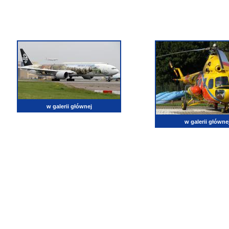
w galerii głównej
w galerii główne
lotnictwo, zdjęcia lotnicze, fotografia, pasja, lotnisko, klub miłoników lotnictwa, balony, samol