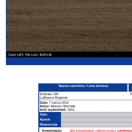
Nazwa samolotu / Linia lotnicza
Embraer
195
Lufthansa Regional
Data:
7 marca 2016
Autor:
Mariusz Woźniak
Ilość wyświetleń:
4201
Opis
Aparat
Ekspozycja
Komentarze:
aby komentować zdjęcie musisz
zarejest