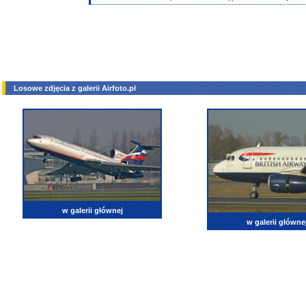
Losowe zdjęcia z galerii Airfoto.pl
w galerii głównej
w galerii główne