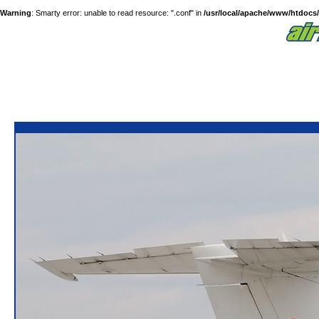
Warning
: Smarty error: unable to read resource: ".conf" in
/usr/local/apache/www/htdocs/a