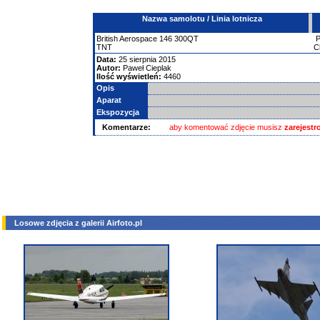
Nazwa samolotu / Linia lotnicza
British Aerospace
146
300QT
TNT
C
Data:
25 sierpnia 2015
Autor:
Paweł Cieplak
Ilość wyświetleń:
4460
Opis
Aparat
Ekspozycja
Komentarze:
aby komentować zdjęcie musisz
zarejest
Losowe zdjęcia z galerii Airfoto.pl