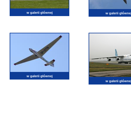
w galerii głównej
w galerii główne
w galerii głównej
w galerii główne
lotnictwo, zdjęcia lotnicze, fotografia, pasja, lotnisko, klub miłoników lotnictwa, balony, samol