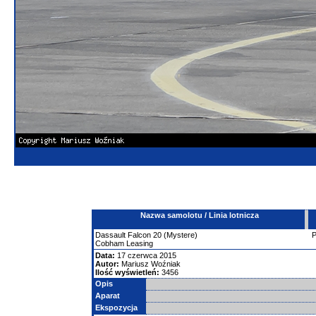
Nazwa samolotu / Linia lotnicza
Dassault
Falcon
20 (Mystere)
Cobham Leasing
Data:
17 czerwca 2015
Autor:
Mariusz Woźniak
Ilość wyświetleń:
3456
Opis
Aparat
Ekspozycja