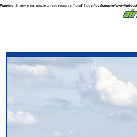
Warning
: Smarty error: unable to read resource: ".conf" in
/usr/local/apache/www/htdocs/a