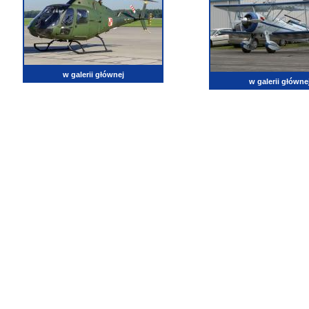
w galerii głównej
w galerii główne
lotnictwo, zdjęcia lotnicze, fotografia, pasja, lotnisko, klub miłoników lotnictwa, balony, samol