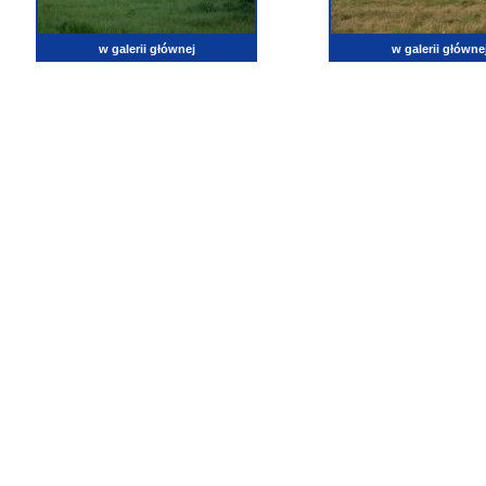
w galerii głównej
w galerii główne
lotnictwo, zdjęcia lotnicze, fotografia, pasja, lotnisko, klub miłoników lotnictwa, balony, samol