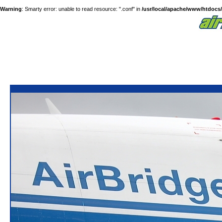
Warning
: Smarty error: unable to read resource: ".conf" in
/usr/local/apache/www/htdocs/a