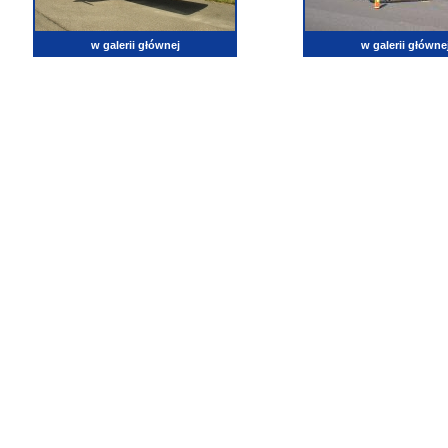
w galerii głównej
w galerii główne
lotnictwo, zdjęcia lotnicze, fotografia, pasja, lotnisko, klub miłoników lotnictwa, balony, samol