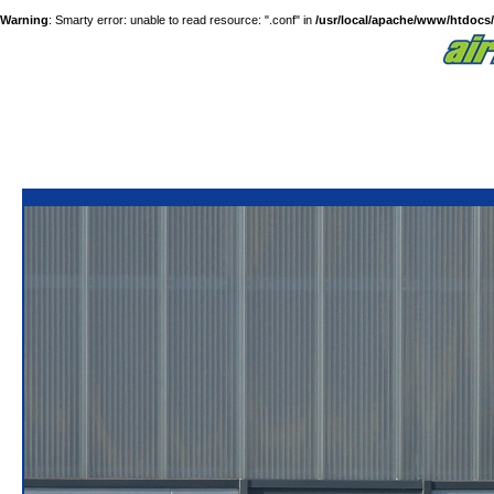
Warning
: Smarty error: unable to read resource: ".conf" in
/usr/local/apache/www/htdocs/a