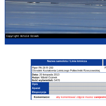
Nazwa samolotu / Linia lotnicza
Piper
PA-28
R-200
Ośrodek Kształcenia Lotniczego Politechniki Rzeszowskiej.
Data:
20 listopada 2013
Autor:
Witold Ozimek
Ilość wyświetleń:
5470
Opis
Aparat
Ekspozycja
Komentarze:
aby komentować zdjęcie musisz
zarejest