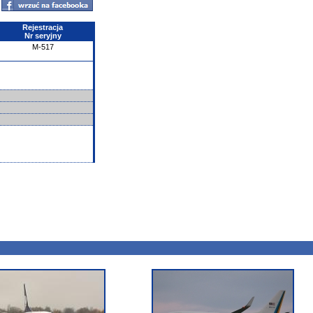
Rejestracja
Nr seryjny
M-517