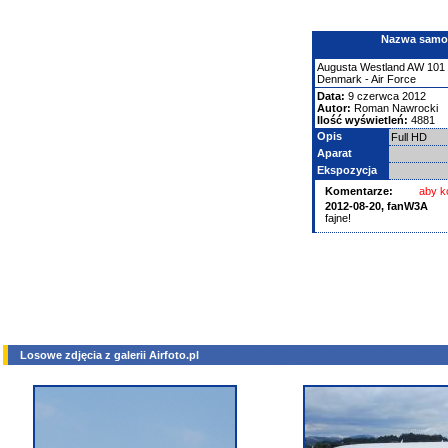
Nazwa samolo
Augusta Westland
AW 101
Denmark - Air Force
Data:
9 czerwca 2012
Autor:
Roman Nawrocki
Ilość wyświetleń:
4881
Opis
Full HD
Aparat
Ekspozycja
Komentarze:
aby k
2012-08-20,
fanW3A
fajne!
Losowe zdjęcia z galerii Airfoto.pl