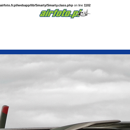
irfoto.fr.pl/webapp/lib/Smarty/Smarty.class.php
on line
1102