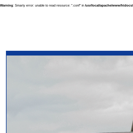
Warning
: Smarty error: unable to read resource: ".conf" in
/usr/local/apache/www/htdocs/a