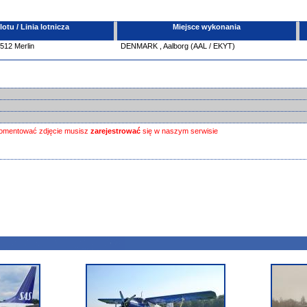
tu / Linia lotnicza
Miejsce wykonania
512 Merlin
DENMARK
,
Aalborg (AAL / EKYT)
omentować zdjęcie musisz
zarejestrować
się w naszym serwisie