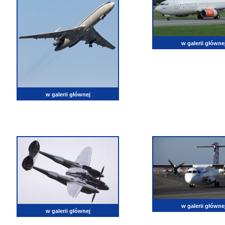
w galerii główne
w galerii głównej
w galerii główne
w galerii głównej