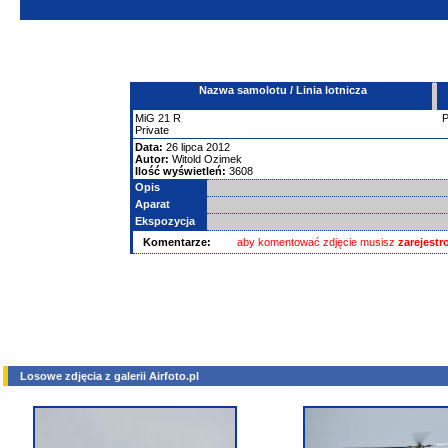
Nazwa samolotu / Linia lotnicza
MiG
21
R
Private
Data:
26 lipca 2012
Autor:
Witold Ozimek
Ilość wyświetleń:
3608
Opis
Aparat
Ekspozycja
Komentarze:
aby komentować zdjęcie musisz
zarejest
Losowe zdjęcia z galerii Airfoto.pl