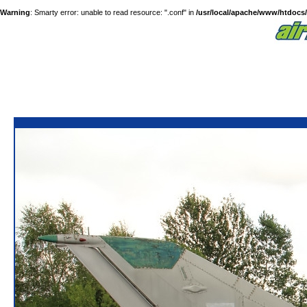
Warning
: Smarty error: unable to read resource: ".conf" in
/usr/local/apache/www/htdocs/a