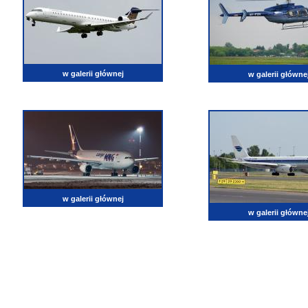
w galerii głównej
w galerii główne
w galerii głównej
w galerii główne
lotnictwo, zdjęcia lotnicze, fotografia, pasja, lotnisko, klub miłoników lotnictwa, balony, samol