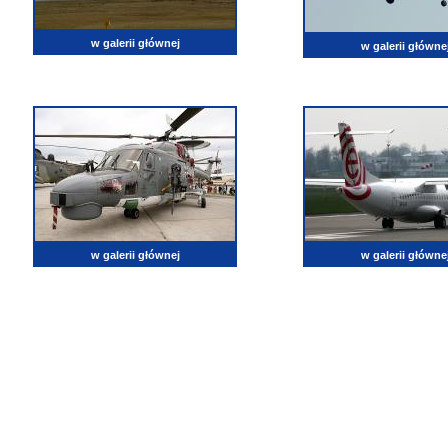
w galerii głównej
w galerii główne
w galerii głównej
w galerii główne
lotnictwo, zdjęcia lotnicze, fotografia, pasja, lotnisko, klub miłoników lotnictwa, balony, samol