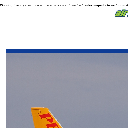
Warning
: Smarty error: unable to read resource: ".conf" in
/usr/local/apache/www/htdocs/a