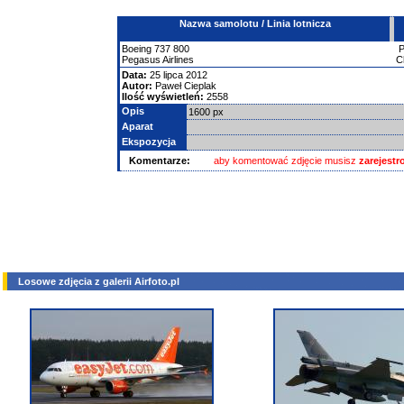
Nazwa samolotu / Linia lotnicza
Boeing
737
800
Pegasus Airlines
C
Data:
25 lipca 2012
Autor:
Paweł Cieplak
Ilość wyświetleń:
2558
Opis
1600 px
Aparat
Ekspozycja
Komentarze:
aby komentować zdjęcie musisz
zarejest
Losowe zdjęcia z galerii Airfoto.pl