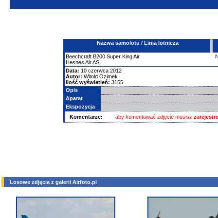
Nazwa samolotu / Linia lotnicza
Beechcraft
B200 Super King Air
Hesnes Air AS
Data:
10 czerwca 2012
Autor:
Witold Ozimek
Ilość wyświetleń:
3155
Opis
Aparat
Ekspozycja
Komentarze:
aby komentować zdjęcie musisz
zarejest
Losowe zdjęcia z galerii Airfoto.pl