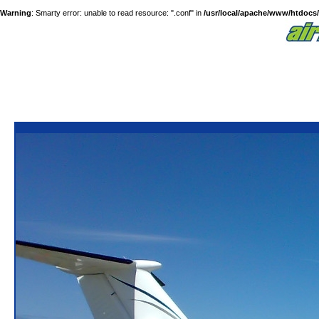
Warning
: Smarty error: unable to read resource: ".conf" in
/usr/local/apache/www/htdocs/a