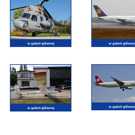
w galerii głównej
w galerii główne
w galerii główne
w galerii głównej
lotnictwo, zdjęcia lotnicze, fotografia, pasja, lotnisko, klub miłoników lotnictwa, balony, samol