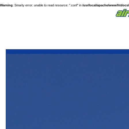
Warning
: Smarty error: unable to read resource: ".conf" in
/usr/local/apache/www/htdocs/a