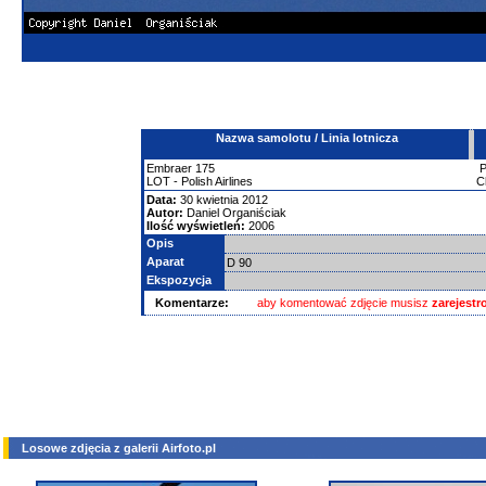
Nazwa samolotu / Linia lotnicza
Embraer
175
LOT - Polish Airlines
C
Data:
30 kwietnia 2012
Autor:
Daniel Organiściak
Ilość wyświetleń:
2006
Opis
Aparat
D 90
Ekspozycja
Komentarze:
aby komentować zdjęcie musisz
zarejest
Losowe zdjęcia z galerii Airfoto.pl