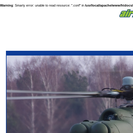
Warning
: Smarty error: unable to read resource: ".conf" in
/usr/local/apache/www/htdocs/a