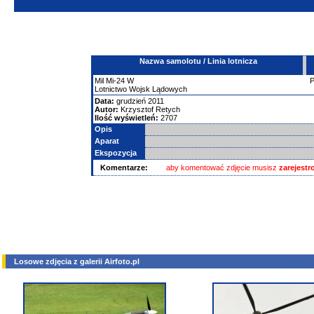
Nazwa samolotu / Linia lotnicza
Mil
Mi-24
W
Lotnictwo Wojsk Lądowych
Data:
grudzień 2011
Autor:
Krzysztof Retych
Ilość wyświetleń:
2707
Opis
Aparat
Ekspozycja
Komentarze:
aby komentować zdjęcie musisz
zarejest
Losowe zdjęcia z galerii Airfoto.pl