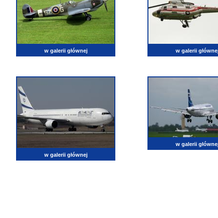
w galerii głównej
w galerii główne
w galerii główne
w galerii głównej
lotnictwo, zdjęcia lotnicze, fotografia, pasja, lotnisko, klub miłoników lotnictwa, balony, samol