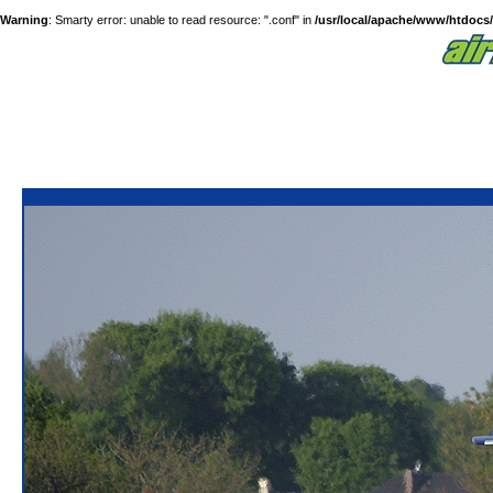
Warning
: Smarty error: unable to read resource: ".conf" in
/usr/local/apache/www/htdocs/a