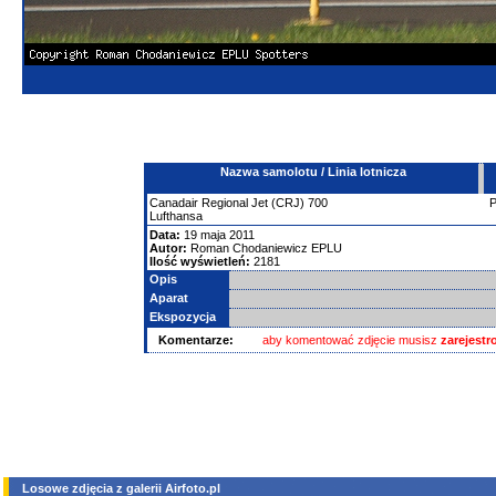
Nazwa samolotu / Linia lotnicza
Canadair
Regional Jet (CRJ)
700
Lufthansa
Data:
19 maja 2011
Autor:
Roman Chodaniewicz EPLU
Ilość wyświetleń:
2181
Opis
Aparat
Ekspozycja
Komentarze:
aby komentować zdjęcie musisz
zarejest
Losowe zdjęcia z galerii Airfoto.pl