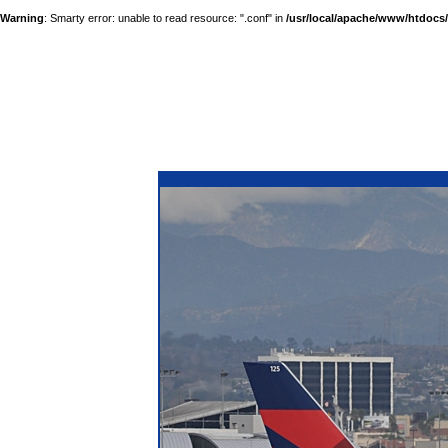
Warning
: Smarty error: unable to read resource: ".conf" in
/usr/local/apache/www/htdocs/a