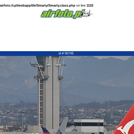
irfoto.fr.pl/webapp/lib/Smarty/Smarty.class.php
on line
1102
id # 90745