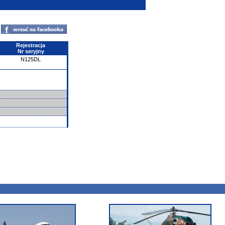
Rejestracja
Nr seryjny
N125DL