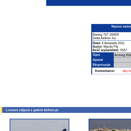
Nazwa samolo
Boeing
767
200ER
Delta Airlines Inc.
Data:
6 listopada 2011
Autor:
Maciej Flis
Ilość wyświetleń:
5557
Opis
Arriving R
Aparat
Ekspozycja
Komentarze:
aby k
Losowe zdjęcia z galerii Airfoto.pl