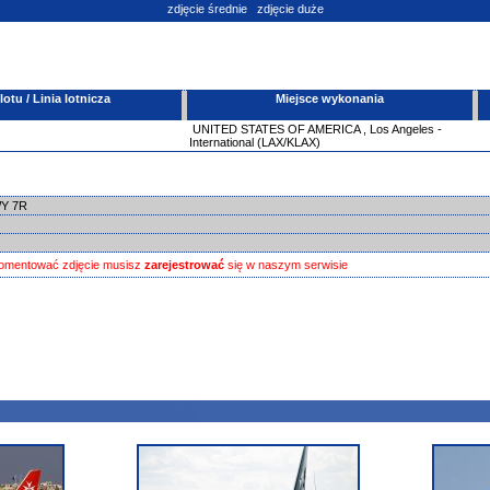
zdjęcie średnie
zdjęcie duże
tu / Linia lotnicza
Miejsce wykonania
UNITED STATES OF AMERICA
,
Los Angeles -
International (LAX/KLAX)
WY 7R
omentować zdjęcie musisz
zarejestrować
się w naszym serwisie