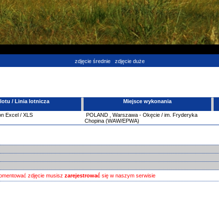
zdjęcie średnie
zdjęcie duże
tu / Linia lotnicza
Miejsce wykonania
on Excel / XLS
POLAND
,
Warszawa - Okęcie / im. Fryderyka
Chopina (WAW/EPWA)
omentować zdjęcie musisz
zarejestrować
się w naszym serwisie