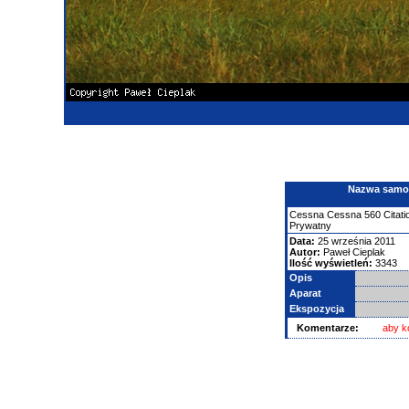
Nazwa samolo
Cessna
Cessna 560 Citati
Prywatny
Data:
25 września 2011
Autor:
Paweł Cieplak
Ilość wyświetleń:
3343
Opis
Aparat
Ekspozycja
Komentarze:
aby k