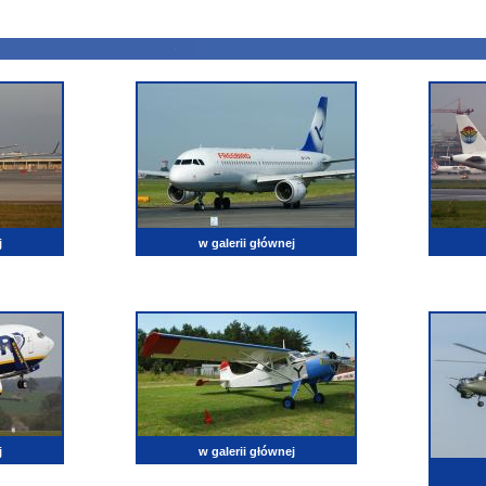
j
w galerii głównej
j
w galerii głównej