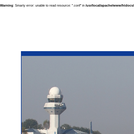
Warning
: Smarty error: unable to read resource: ".conf" in
/usr/local/apache/www/htdocs/a