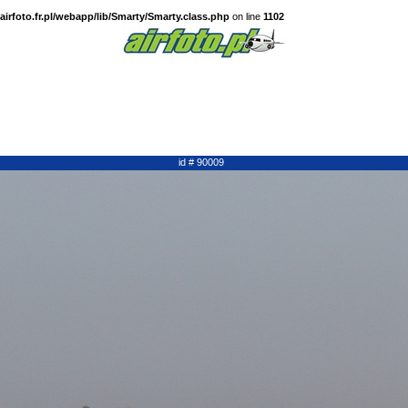
irfoto.fr.pl/webapp/lib/Smarty/Smarty.class.php
on line
1102
id # 90009