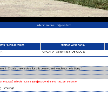
zdjęcie średnie
zdjęcie duże
tu / Linia lotnicza
Miejsce wykonania
R
CROATIA
,
Osijek-Klisa (OSI/LDOS)
ome, in Croatia...new colors for this beauty...and watch out he is biting :)
omentować zdjęcie musisz
zarejestrować
się w naszym serwisie
ng. Greetings