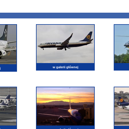
w galerii głównej
j