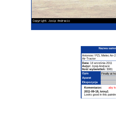
Nazwa samolo
Antonow
/ PZL Mielec An-2
Air-Tractor
Data:
14 września 2011
Autor:
Josip Andracic
Ilość wyświetleń:
3081
Opis
Finally at h
Aparat
Ekspozycja
Komentarze:
aby k
2011-09-18,
lotny1
Looks good in this painti