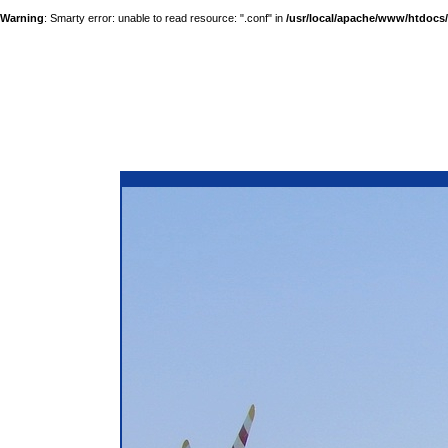
Warning
: Smarty error: unable to read resource: ".conf" in
/usr/local/apache/www/htdocs/a