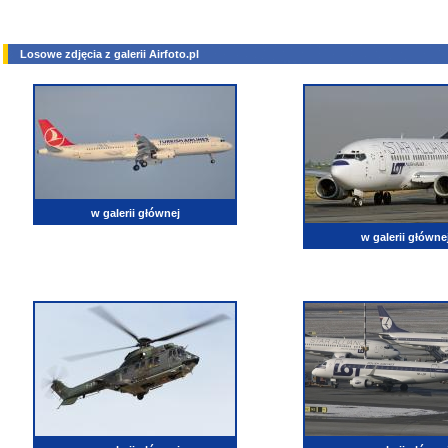
Losowe zdjęcia z galerii Airfoto.pl
w galerii głównej
w galerii główne