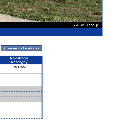
Rejestracja
Nr seryjny
9A-DAM