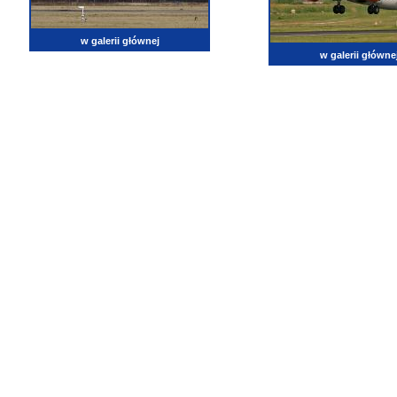
w galerii głównej
w galerii główne
lotnictwo, zdjęcia lotnicze, fotografia, pasja, lotnisko, klub miłoników lotnictwa, balony, samol