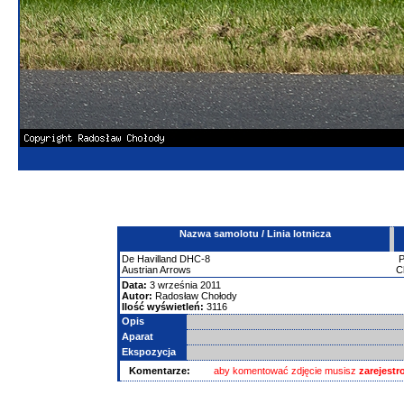
Nazwa samolotu / Linia lotnicza
De Havilland
DHC-8
Austrian Arrows
C
Data:
3 września 2011
Autor:
Radosław Chołody
Ilość wyświetleń:
3116
Opis
Aparat
Ekspozycja
Komentarze:
aby komentować zdjęcie musisz
zarejest