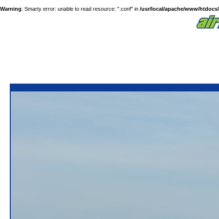
Warning
: Smarty error: unable to read resource: ".conf" in
/usr/local/apache/www/htdocs/a