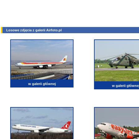
Losowe zdjęcia z galerii Airfoto.pl
w galerii głównej
w galerii główne