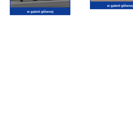
w galerii główne
w galerii głównej
lotnictwo, zdjęcia lotnicze, fotografia, pasja, lotnisko, klub miłoników lotnictwa, balony, samol