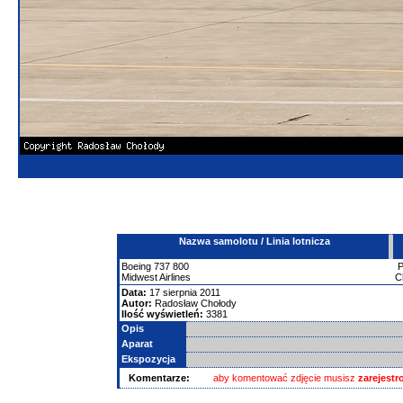
Nazwa samolotu / Linia lotnicza
Boeing
737
800
Midwest Airlines
C
Data:
17 sierpnia 2011
Autor:
Radosław Chołody
Ilość wyświetleń:
3381
Opis
Aparat
Ekspozycja
Komentarze:
aby komentować zdjęcie musisz
zarejest