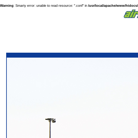
Warning
: Smarty error: unable to read resource: ".conf" in
/usr/local/apache/www/htdocs/a