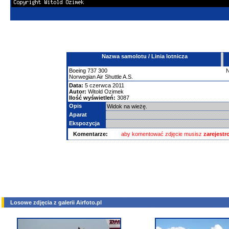
Nazwa samolotu / Linia lotnicza
Boeing
737
300
Norwegian Air Shuttle A.S.
Data:
5 czerwca 2011
Autor:
Witold Ozimek
Ilość wyświetleń:
3087
Opis
Widok na wieżę.
Aparat
Ekspozycja
Komentarze:
aby komentować zdjęcie musisz
zarejest
Losowe zdjęcia z galerii Airfoto.pl