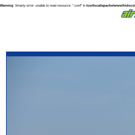
Warning
: Smarty error: unable to read resource: ".conf" in
/usr/local/apache/www/htdocs/a