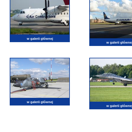
w galerii głównej
w galerii główne
w galerii głównej
w galerii główne
lotnictwo, zdjęcia lotnicze, fotografia, pasja, lotnisko, klub miłoników lotnictwa, balony, samol