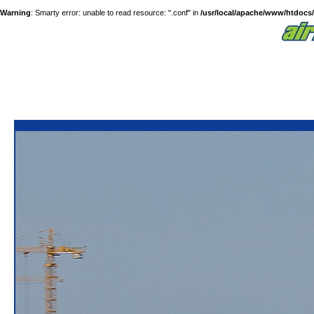
Warning
: Smarty error: unable to read resource: ".conf" in
/usr/local/apache/www/htdocs/a