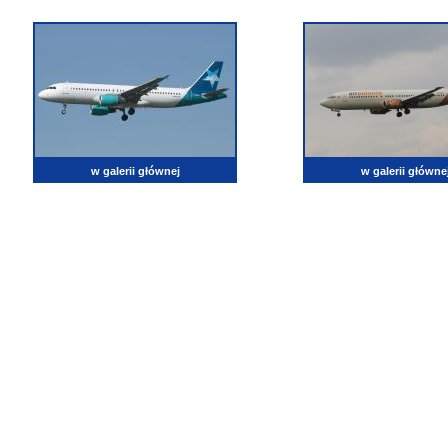
w galerii głównej
w galerii główne
lotnictwo, zdjęcia lotnicze, fotografia, pasja, lotnisko, klub miłoników lotnictwa, balony, samol