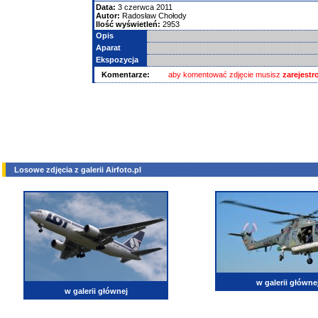
Data:
3 czerwca 2011
Autor:
Radosław Chołody
Ilość wyświetleń:
2953
Opis
Aparat
Ekspozycja
Komentarze:
aby komentować zdjęcie musisz
zarejest
Losowe zdjęcia z galerii Airfoto.pl
w galerii główne
w galerii głównej