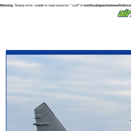
Warning
: Smarty error: unable to read resource: ".conf" in
/usr/local/apache/www/htdocs/a