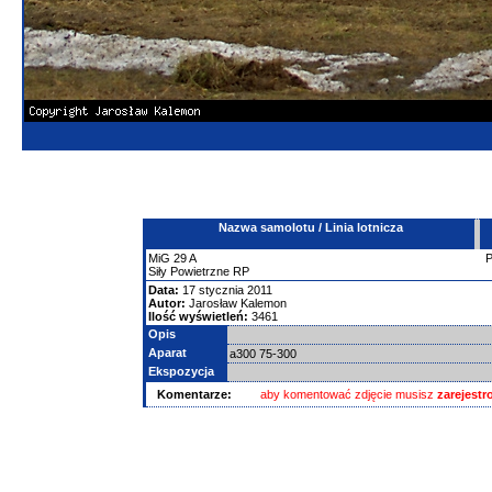
Nazwa samolotu / Linia lotnicza
MiG
29
A
Siły Powietrzne RP
Data:
17 stycznia 2011
Autor:
Jarosław Kalemon
Ilość wyświetleń:
3461
Opis
Aparat
a300 75-300
Ekspozycja
Komentarze:
aby komentować zdjęcie musisz
zarejest