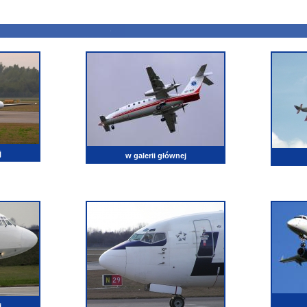
j
w galerii głównej
j