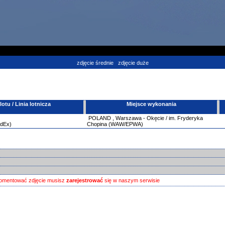
zdjęcie średnie
zdjęcie duże
tu / Linia lotnicza
Miejsce wykonania
POLAND
,
Warszawa - Okęcie / im. Fryderyka
edEx)
Chopina (WAW/EPWA)
omentować zdjęcie musisz
zarejestrować
się w naszym serwisie