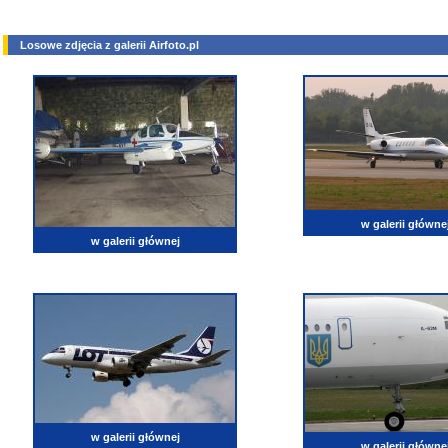
Losowe zdjęcia z galerii Airfoto.pl
w galerii główne
w galerii głównej
w galerii głównej
w galerii główne