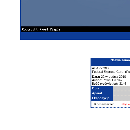
Nazwa samolo
ATR
72
200
Federal Express Corp. (F
Data:
22 września 2010
Autor:
Paweł Cieplak
Ilość wyświetleń:
3146
Opis
Aparat
Ekspozycja
Komentarze:
aby k