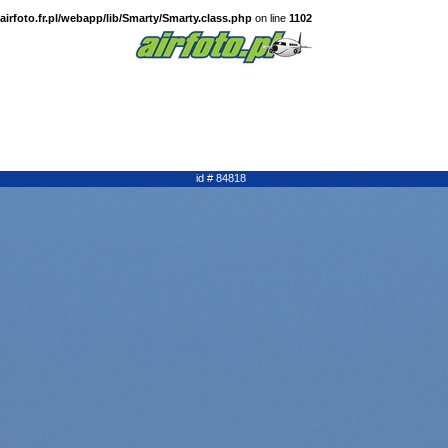
irfoto.fr.pl/webapp/lib/Smarty/Smarty.class.php
on line
1102
id # 84818