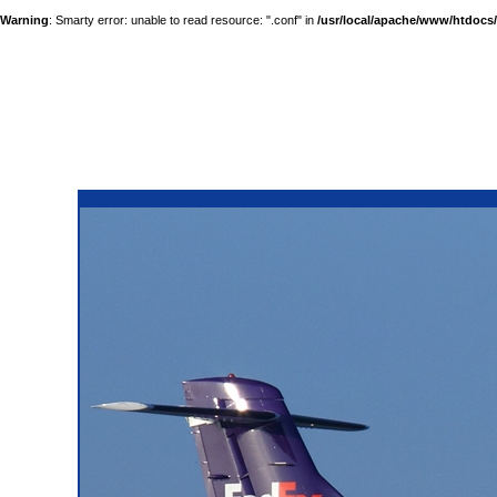
Warning
: Smarty error: unable to read resource: ".conf" in
/usr/local/apache/www/htdocs/a