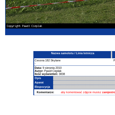
Nazwa samolotu / Linia lotnicza
Cessna
182 Skylane
-
Data:
9 sierpnia 2010
Autor:
Paweł Cieplak
Ilość wyświetleń:
3838
Opis
Aparat
Ekspozycja
Komentarze:
aby komentować zdjęcie musisz
zarejest