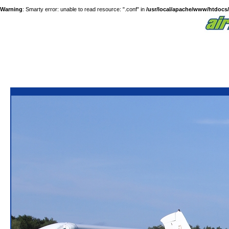
Warning
: Smarty error: unable to read resource: ".conf" in
/usr/local/apache/www/htdocs/a