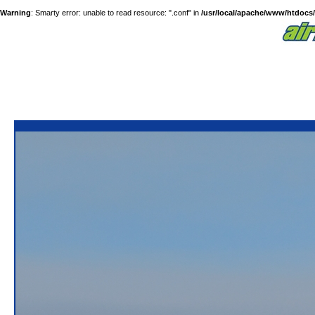
Warning
: Smarty error: unable to read resource: ".conf" in
/usr/local/apache/www/htdocs/a