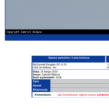
Nazwa samolotu / Linia lotnicza
McDonnell Douglas
DC-9
15
USA Jet Airlines. Inc.
I
Data:
15 lutego 2010
Autor:
Gabriel Widyna
Ilość wyświetleń:
4106
Opis
Aparat
Ekspozycja
Komentarze:
aby komentować zdjęcie musisz
zarejest