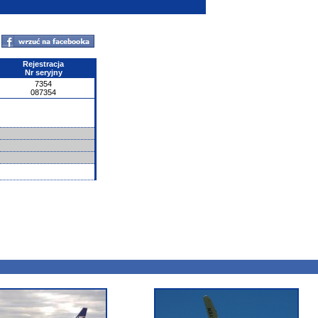
Rejestracja
Nr seryjny
7354
087354