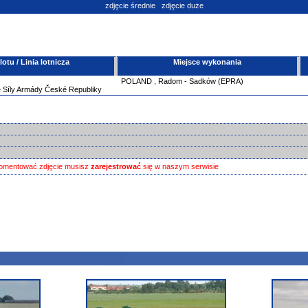
zdjęcie średnie
zdjęcie duże
tu / Linia lotnicza
Miejsce wykonania
POLAND
,
Radom - Sadków (EPRA)
é Síly Armády České Republiky
omentować zdjęcie musisz
zarejestrować
się w naszym serwisie