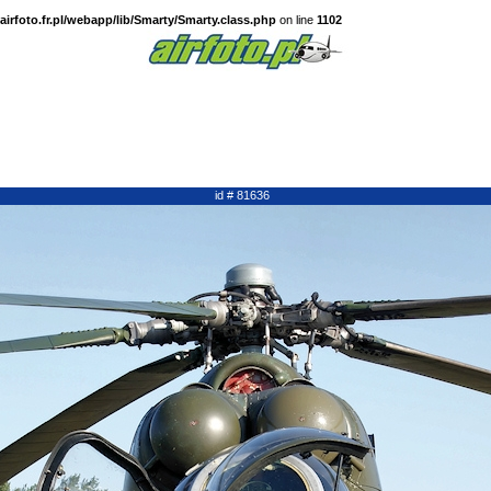
irfoto.fr.pl/webapp/lib/Smarty/Smarty.class.php
on line
1102
id # 81636