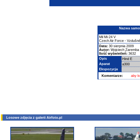
Nazwa samolo
Mil
Mi-24
V
Czech Air Force - Vzdušn
Data:
30 sierpnia 2009
Autor:
Wojciech Zaremba
Ilość wyświetleń:
3632
Opis
Hind E
Aparat
a300
Ekspozycja
Komentarze:
aby k
Losowe zdjęcia z galerii Airfoto.pl