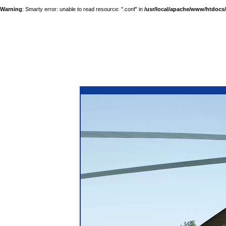
Warning
: Smarty error: unable to read resource: ".conf" in
/usr/local/apache/www/htdocs/a