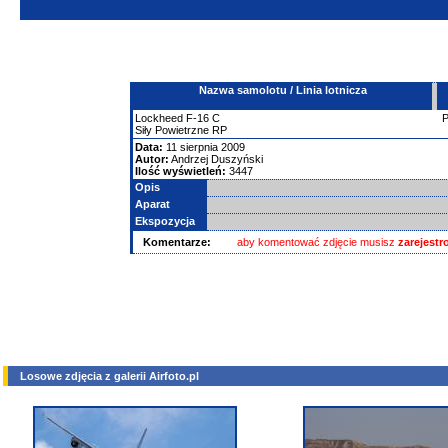
Nazwa samolotu / Linia lotnicza
Lockheed
F-16
C
Siły Powietrzne RP
Data:
11 sierpnia 2009
Autor:
Andrzej Duszyński
Ilość wyświetleń:
3447
Opis
Aparat
Ekspozycja
Komentarze:
aby komentować zdjęcie musisz
zarejest
Losowe zdjęcia z galerii Airfoto.pl