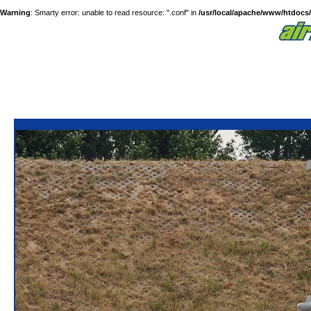
Warning
: Smarty error: unable to read resource: ".conf" in
/usr/local/apache/www/htdocs/a