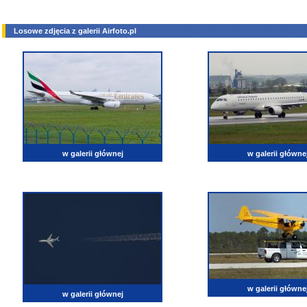
Losowe zdjęcia z galerii Airfoto.pl
w galerii głównej
w galerii główne
w galerii główne
w galerii głównej