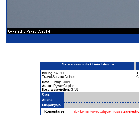
Nazwa samolotu / Linia lotnicza
Boeing
737
800
Travel Service Airlines
C
Data:
5 maja 2009
Autor:
Paweł Cieplak
Ilość wyświetleń:
3731
Opis
Aparat
Ekspozycja
Komentarze:
aby komentować zdjęcie musisz
zarejest