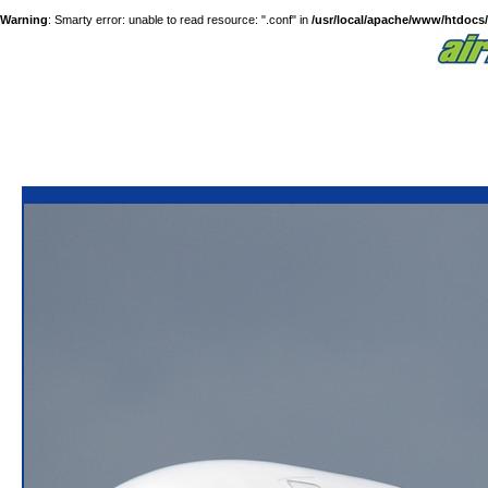
Warning
: Smarty error: unable to read resource: ".conf" in
/usr/local/apache/www/htdocs/a