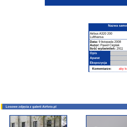
Nazwa samolo
Airbus
A320
200
Lufthansa
Data:
9 listopada 2008
Autor:
Paweł Cieplak
Ilość wyświetleń:
2911
Opis
Aparat
Ekspozycja
Komentarze:
aby k
Losowe zdjęcia z galerii Airfoto.pl