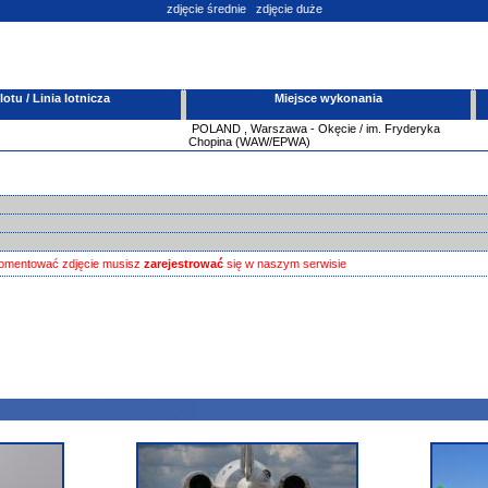
zdjęcie średnie
zdjęcie duże
tu / Linia lotnicza
Miejsce wykonania
POLAND
,
Warszawa - Okęcie / im. Fryderyka
Chopina (WAW/EPWA)
omentować zdjęcie musisz
zarejestrować
się w naszym serwisie