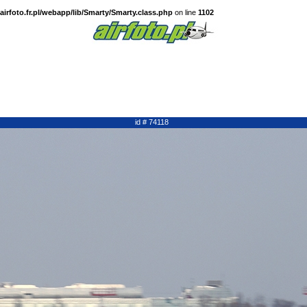
irfoto.fr.pl/webapp/lib/Smarty/Smarty.class.php
on line
1102
id # 74118