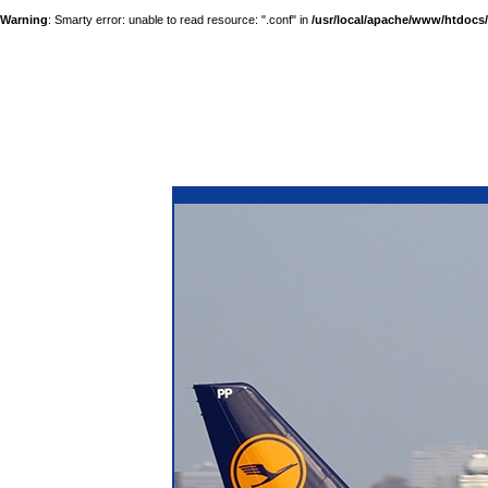
Warning
: Smarty error: unable to read resource: ".conf" in
/usr/local/apache/www/htdocs/a