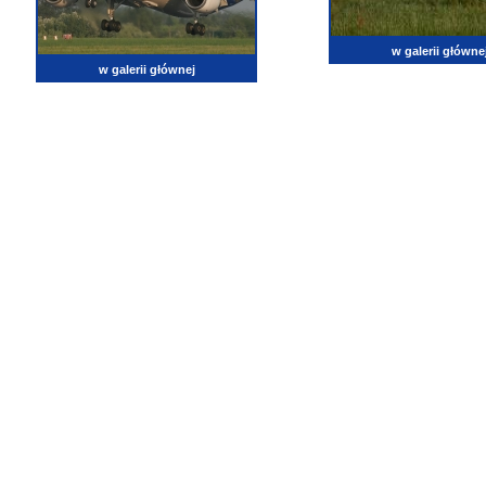
w galerii główne
w galerii głównej
lotnictwo, zdjęcia lotnicze, fotografia, pasja, lotnisko, klub miłoników lotnictwa, balony, samol