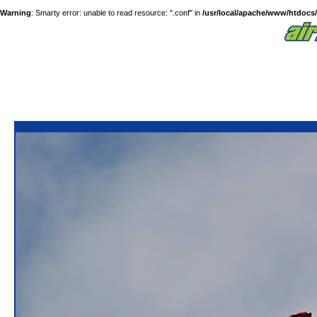
Warning
: Smarty error: unable to read resource: ".conf" in
/usr/local/apache/www/htdocs/a