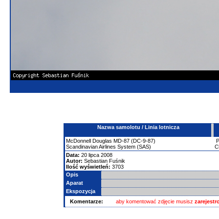
Nazwa samolotu / Linia lotnicza
McDonnell Douglas
MD-87 (DC-9-87)
Scandinavian Airlines System (SAS)
C
Data:
20 lipca 2008
Autor:
Sebastian Fuśnik
Ilość wyświetleń:
3703
Opis
Aparat
Ekspozycja
Komentarze:
aby komentować zdjęcie musisz
zarejest