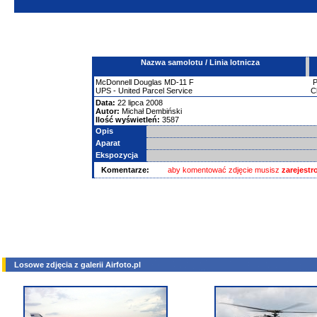
Nazwa samolotu / Linia lotnicza
McDonnell Douglas
MD-11
F
UPS - United Parcel Service
C
Data:
22 lipca 2008
Autor:
Michał Dembiński
Ilość wyświetleń:
3587
Opis
Aparat
Ekspozycja
Komentarze:
aby komentować zdjęcie musisz
zarejest
Losowe zdjęcia z galerii Airfoto.pl