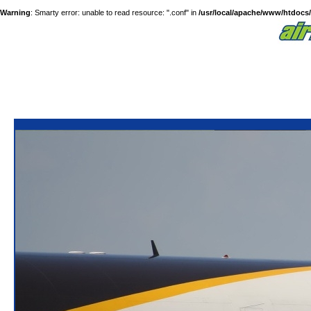
Warning
: Smarty error: unable to read resource: ".conf" in
/usr/local/apache/www/htdocs/a