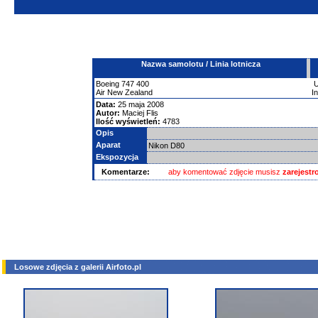
Nazwa samolotu / Linia lotnicza
Boeing
747
400
Air New Zealand
I
Data:
25 maja 2008
Autor:
Maciej Flis
Ilość wyświetleń:
4783
Opis
Aparat
Nikon D80
Ekspozycja
Komentarze:
aby komentować zdjęcie musisz
zarejest
Losowe zdjęcia z galerii Airfoto.pl