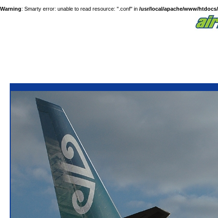
Warning
: Smarty error: unable to read resource: ".conf" in
/usr/local/apache/www/htdocs/a