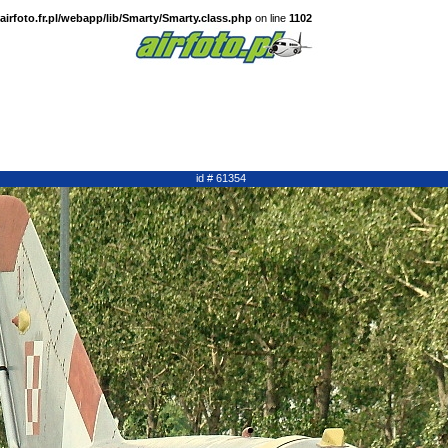
irfoto.fr.pl/webapp/lib/Smarty/Smarty.class.php
on line
1102
id # 61354