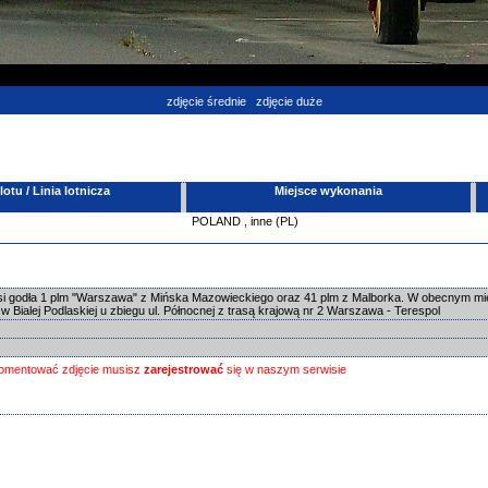
zdjęcie średnie
zdjęcie duże
tu / Linia lotnicza
Miejsce wykonania
POLAND
,
inne (PL)
si godła 1 plm "Warszawa" z Mińska Mazowieckiego oraz 41 plm z Malborka. W obecnym mi
 Bialej Podlaskiej u zbiegu ul. Północnej z trasą krajową nr 2 Warszawa - Terespol
omentować zdjęcie musisz
zarejestrować
się w naszym serwisie