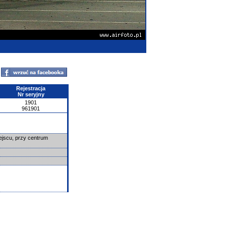
Rejestracja
Nr seryjny
1901
961901
ejscu, przy centrum