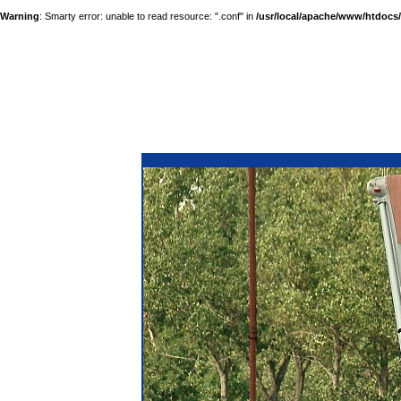
Warning
: Smarty error: unable to read resource: ".conf" in
/usr/local/apache/www/htdocs/a