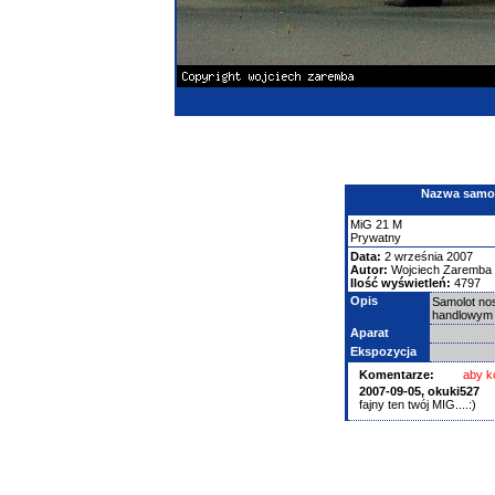
Nazwa samolo
MiG
21
M
Prywatny
Data:
2 września 2007
Autor:
Wojciech Zaremba
Ilość wyświetleń:
4797
Opis
Samolot no
handlowym w
Aparat
Ekspozycja
Komentarze:
aby k
2007-09-05,
okuki527
fajny ten twój MIG....:)