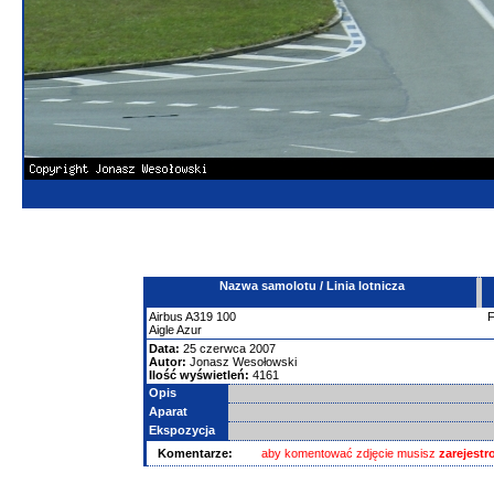
Nazwa samolotu / Linia lotnicza
Airbus
A319
100
Aigle Azur
Data:
25 czerwca 2007
Autor:
Jonasz Wesołowski
Ilość wyświetleń:
4161
Opis
Aparat
Ekspozycja
Komentarze:
aby komentować zdjęcie musisz
zarejest