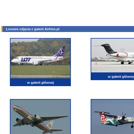
Losowe zdjęcia z galerii Airfoto.pl
w galerii główne
w galerii głównej