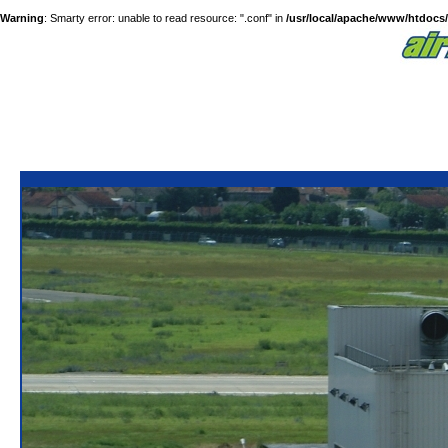
Warning
: Smarty error: unable to read resource: ".conf" in
/usr/local/apache/www/htdocs/a