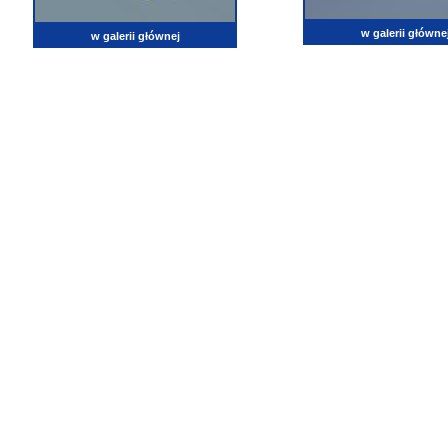
w galerii główne
w galerii głównej
lotnictwo, zdjęcia lotnicze, fotografia, pasja, lotnisko, klub miłoników lotnictwa, balony, samol