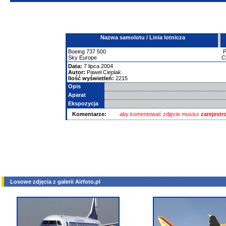
Nazwa samolotu / Linia lotnicza
Boeing
737
500
Sky Europe
C
Data:
7 lipca 2004
Autor:
Paweł Cieplak
Ilość wyświetleń:
2215
Opis
Aparat
Ekspozycja
Komentarze:
aby komentować zdjęcie musisz
zarejest
Losowe zdjęcia z galerii Airfoto.pl