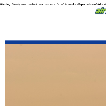
Warning
: Smarty error: unable to read resource: ".conf" in
/usr/local/apache/www/htdocs/a