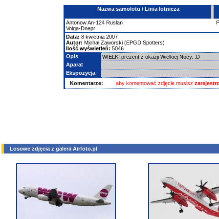
Nazwa samolotu / Linia lotnicza
Antonow
An-124 Ruslan
Volga-Dnepr
Data:
8 kwietnia 2007
Autor:
Michał Zaworski (EPGD Spotters)
Ilość wyświetleń:
5046
Opis
WIELKI prezent z okazji Wielkiej Nocy. :D
Aparat
Ekspozycja
Komentarze:
aby komentować zdjęcie musisz
zarejest
Losowe zdjęcia z galerii Airfoto.pl