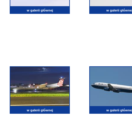
w galerii głównej
w galerii główne
w galerii głównej
w galerii główne
lotnictwo, zdjęcia lotnicze, fotografia, pasja, lotnisko, klub miłoników lotnictwa, balony, samol