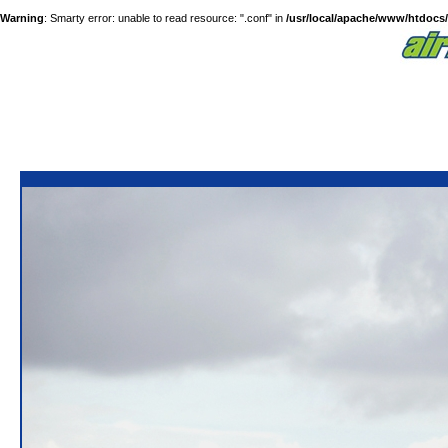
Warning
: Smarty error: unable to read resource: ".conf" in
/usr/local/apache/www/htdocs/a