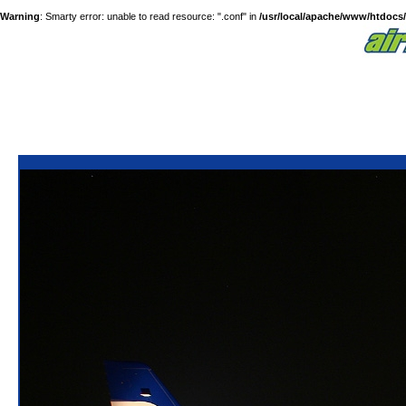
Warning
: Smarty error: unable to read resource: ".conf" in
/usr/local/apache/www/htdocs/a