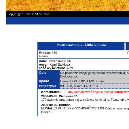
Nazwa samolotu / Linia lotnicza
Embraer
170
Finnair
Data:
3 września 2006
Autor:
Kamil Stokłosa
Ilość wyświetleń:
3279
Opis
Na pokładzie znajduje się fińska reprezentacja,
Bydgoszczy.
Aparat
Canon EOS 350D, EFS18-55mm
Ekspozycja
ISO-100, 18mm, F/7.1, 10s.
Komentarze:
aby komentować zdjęcie musisz
zarejest
2006-09-09,
Weronika ^^
170 świetnie prezentuje się w malowaniu finnair'a. Fajna fotka =
2006-09-09,
tomkos
MUSIAŁEŚ MI TO PRZYPOMINAĆ ???!!! PS Zdjęcie fajne, wspo
leczyć...