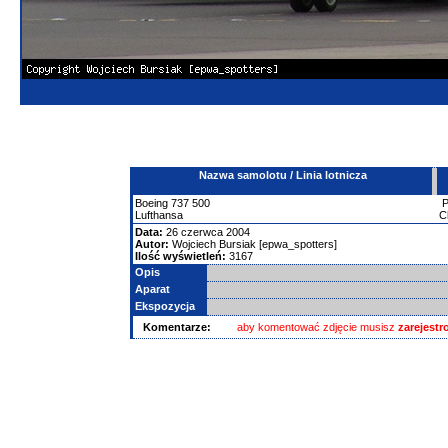
Nazwa samolotu / Linia lotnicza
Boeing
737
500
Lufthansa
C
Data:
26 czerwca 2004
Autor:
Wojciech Bursiak [epwa_spotters]
Ilość wyświetleń:
3167
Opis
Aparat
Ekspozycja
Komentarze:
aby komentować zdjęcie musisz
zarejest