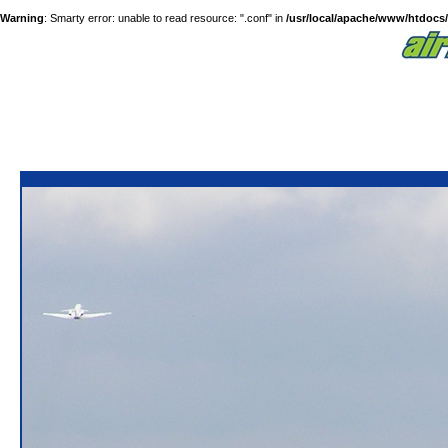
Warning
: Smarty error: unable to read resource: ".conf" in
/usr/local/apache/www/htdocs/a