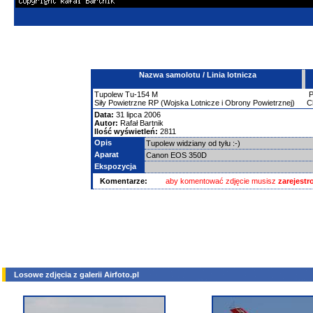
Nazwa samolotu / Linia lotnicza
Tupolew
Tu-154
M
Siły Powietrzne RP (Wojska Lotnicze i Obrony Powietrznej)
C
Data:
31 lipca 2006
Autor:
Rafał Bartnik
Ilość wyświetleń:
2811
Opis
Tupolew widziany od tyłu :-)
Aparat
Canon EOS 350D
Ekspozycja
Komentarze:
aby komentować zdjęcie musisz
zarejest
Losowe zdjęcia z galerii Airfoto.pl