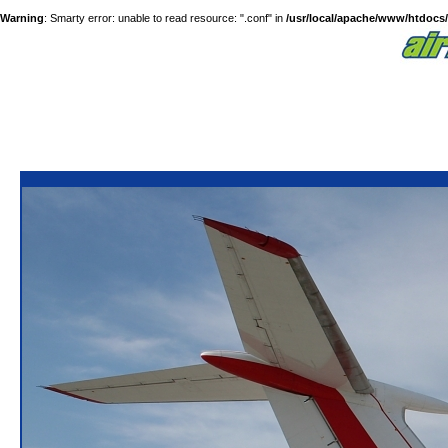
Warning
: Smarty error: unable to read resource: ".conf" in
/usr/local/apache/www/htdocs/a