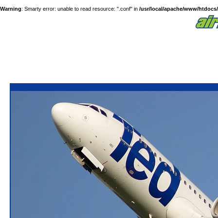
Warning
: Smarty error: unable to read resource: ".conf" in
/usr/local/apache/www/htdocs/a