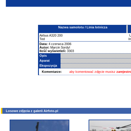
Nazwa samolotu / Linia lotnicza
Airbus
A320
200
Ted
I
Data:
4 czerwca 2006
Autor:
Marcin Sordyl
Ilość wyświetleń:
3303
Opis
Aparat
Ekspozycja
Komentarze:
aby komentować zdjęcie musisz
zarejest
Losowe zdjęcia z galerii Airfoto.pl