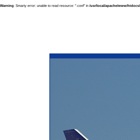
Warning
: Smarty error: unable to read resource: ".conf" in
/usr/local/apache/www/htdocs/a