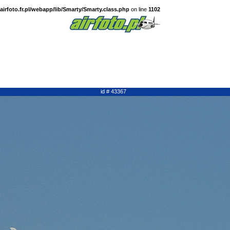
irfoto.fr.pl/webapp/lib/Smarty/Smarty.class.php
on line
1102
id # 43367