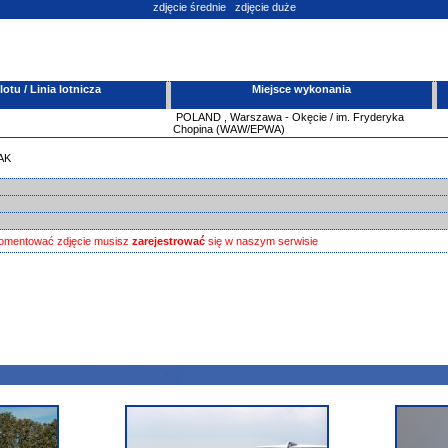
zdjęcie średnie
zdjęcie duże
tu / Linia lotnicza
Miejsce wykonania
POLAND
,
Warszawa - Okęcie / im. Fryderyka
Chopina (WAW/EPWA)
AK
omentować zdjęcie musisz
zarejestrować
się w naszym serwisie