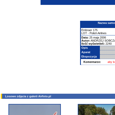
Nazwa samolo
Embraer
175
LOT - Polish Airlines
Data:
25 maja 2006
Autor:
ANDRZEJ SOBCZ
Ilość wyświetleń:
2240
Opis
Aparat
Ekspozycja
Komentarze:
aby k
Losowe zdjęcia z galerii Airfoto.pl