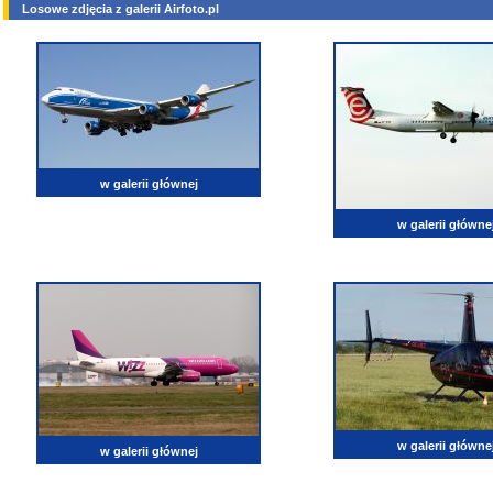
Losowe zdjęcia z galerii Airfoto.pl
w galerii głównej
w galerii główne
w galerii główne
w galerii głównej