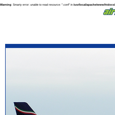
Warning
: Smarty error: unable to read resource: ".conf" in
/usr/local/apache/www/htdocs/a