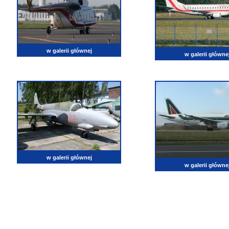
w galerii głównej
w galerii główne
w galerii głównej
w galerii główne