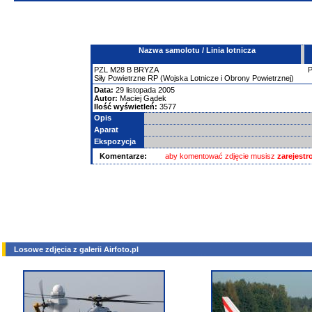
Nazwa samolotu / Linia lotnicza
PZL
M28
B BRYZA
Siły Powietrzne RP (Wojska Lotnicze i Obrony Powietrznej)
Data:
29 listopada 2005
Autor:
Maciej Gądek
Ilość wyświetleń:
3577
Opis
Aparat
Ekspozycja
Komentarze:
aby komentować zdjęcie musisz
zarejest
Losowe zdjęcia z galerii Airfoto.pl