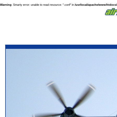
Warning
: Smarty error: unable to read resource: ".conf" in
/usr/local/apache/www/htdocs/a